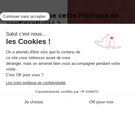
A qui s’adresse cette Politique de
confidentialité ?
La présente Politique s'applique à tous nos services (les
«
Services
») d’hôtellerie, bar-restaurant, spa et
services annexes via le site internet
https://www.sxm-
palm-court.com
(le «
Site
»).
Elle vise à informer le Client ayant recours à nos
Services.
Qui collecte vos Données ?
Le Responsable de traitement, au sens du Règlement
européen sur la protection des Données, est
BUILDINVEST RESORTS SXM
, représentée par son