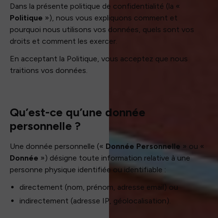
Dans la présente politique de confidentialité (la «
Politique
»), nous vous expliquons comment et
pourquoi nous utilisons vos données, quels sont vos
droits et comment les exercer.
En acceptant la Politique, vous acceptez que nous
traitions vos données.
Qu’est-ce qu’une donnée
personnelle ?
Une donnée personnelle («
Donnée Personnelle
» ou «
Donnée
») désigne toute information relative à une
personne physique identifiée ou identifiable :
directement (nom, prénom, adresse email) ou
indirectement (adresse IP, géolocalisation).