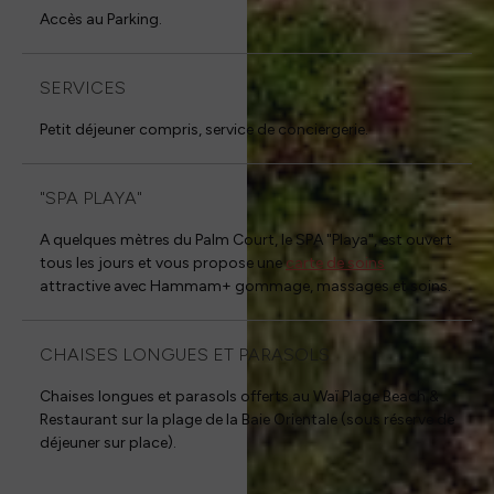
Accès au Parking.
SERVICES
Petit déjeuner compris, service de conciergerie.
"SPA PLAYA"
A quelques mètres du Palm Court, le SPA "Playa", est ouvert
tous les jours et vous propose une
carte de soins
attractive avec Hammam+ gommage, massages et soins.
CHAISES LONGUES ET PARASOLS
Chaises longues et parasols offerts au Waï Plage Beach &
Restaurant sur la plage de la Baie Orientale (sous réserve de
déjeuner sur place).