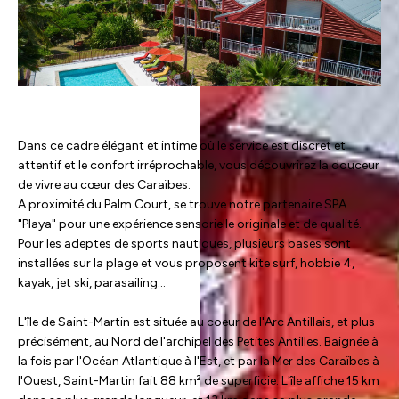
Dans ce cadre élégant et intime où le service est discret et
attentif et le confort irréprochable, vous découvrirez la douceur
de vivre au cœur des Caraïbes.
A proximité du Palm Court, se trouve notre partenaire SPA
"Playa" pour une expérience sensorielle originale et de qualité.
Pour les adeptes de sports nautiques, plusieurs bases sont
installées sur la plage et vous proposent kite surf, hobbie 4,
kayak, jet ski, parasailing...
L'île de Saint-Martin est située au coeur de l'Arc Antillais, et plus
précisément, au Nord de l'archipel des Petites Antilles. Baignée à
la fois par l'Océan Atlantique à l'Est, et par la Mer des Caraïbes à
l'Ouest, Saint-Martin fait 88 km² de superficie. L'île affiche 15 km