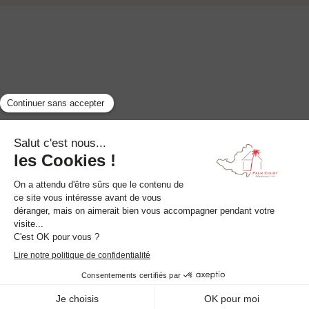
À proximité de
Tout
À l'hôtel
l'hôtel
Détente dans les
Parasailing
Piscine extérieure
jardins de la
Voile