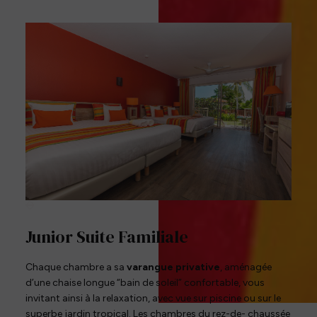
SDB double vasque avec douche
Toilettes séparées
Coffre fort à clé
Climatisation
Coin salon
Cafetière
Kitchenette, Micro-ondes, Réfrigérateur
Placards de rangement
Bureau
1
/
2
Junior Suite Familiale
Chaque chambre a sa
varangue privative
, aménagée
d’une chaise longue “bain de soleil” confortable, vous
invitant ainsi à la relaxation, avec vue sur piscine ou sur le
superbe jardin tropical. Les chambres du rez-de- chaussée