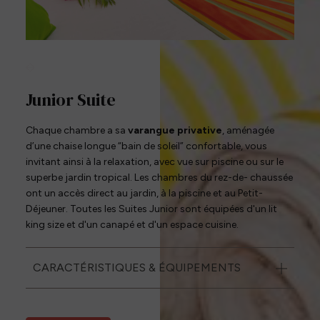
1
/
3
Junior Suite
Chaque chambre a sa
varangue privative
, aménagée
d’une chaise longue “bain de soleil” confortable, vous
invitant ainsi à la relaxation, avec vue sur piscine ou sur le
superbe jardin tropical. Les chambres du rez-de- chaussée
ont un accès direct au jardin, à la piscine et au Petit-
Déjeuner. Toutes les Suites Junior sont équipées d'un lit
king size et d'un canapé et d'un espace cuisine.
CARACTÉRISTIQUES & ÉQUIPEMENTS
45 m² - 3 personnes