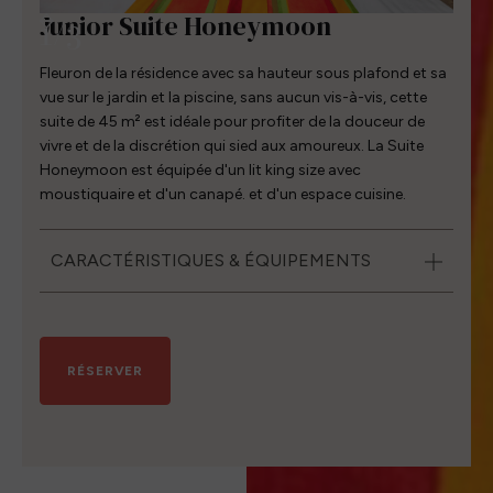
Junior Suite Honeymoon
1
/
3
Fleuron de la résidence avec sa hauteur sous plafond et sa
vue sur le jardin et la piscine, sans aucun vis-à-vis, cette
suite de 45 m² est idéale pour profiter de la douceur de
vivre et de la discrétion qui sied aux amoureux. La Suite
Honeymoon est équipée d'un lit king size avec
moustiquaire et d'un canapé. et d'un espace cuisine.
CARACTÉRISTIQUES & ÉQUIPEMENTS
45m² - 3 personnes
Lit à baldaquin avec moustiquaire, lit king size,
RÉSERVER
canapé lit
Bouilloire
Balcon avec vue jardin & piscine
Télévision
Accès wifi