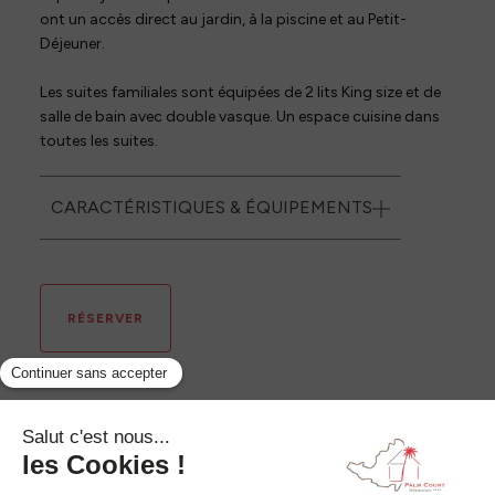
ont un accès direct au jardin, à la piscine et au Petit-
Déjeuner.
Les suites familiales sont équipées de 2 lits King size et de
salle de bain avec double vasque. Un espace cuisine dans
toutes les suites.
CARACTÉRISTIQUES & ÉQUIPEMENTS
45m² - 4 personnes
2 lits king size ou 1 king size & 2 twin
RÉSERVER
Bouilloire
Terrasse avec vue jardin & piscine
Télévision
SDB double vasque
Coffre fort à clé
Climatisation
Coin salon