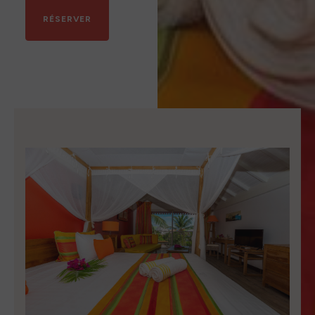
Lit king size, canapé lit
RÉSERVER
Bouilloire
Terrasse ou balcon avec vue jardin ou Piscine
Télévision
Accès wifi
SDB double vasque (suites RDC), 1 vasque (suites
étages)
Toilettes séparées
Coffre fort à clé
Climatisation
Coin salon
Cafetière
Kitchenette, Réfrigérateur, Plaques chauffantes,
Micro-ondes
Placards de rangement
Bureau