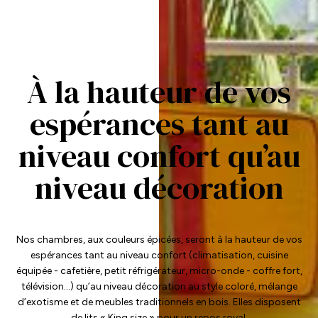
À la hauteur de vos
espérances tant au
niveau confort qu’au
niveau décoration
Nos chambres, aux couleurs épicées, seront à la hauteur de vos
espérances tant au niveau confort (climatisation, cuisine
équipée - cafetière, petit réfrigérateur, micro-onde - coffre fort,
télévision…) qu’au niveau décoration au style coloré, mélange
d’exotisme et de meubles traditionnels en bois. Elles disposent
de lits « King size » pour un repos royal.